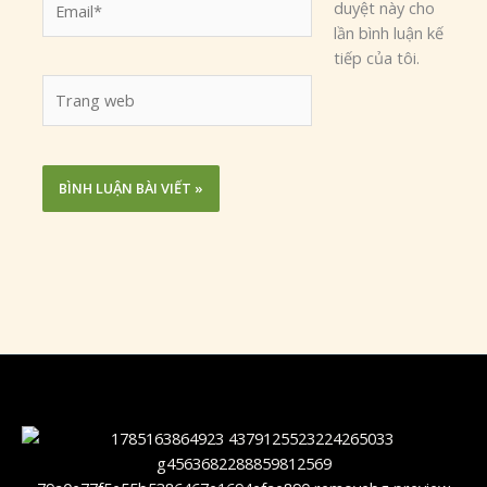
duyệt này cho
lần bình luận kế
tiếp của tôi.
Trang
web