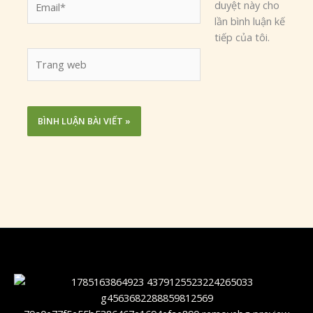
duyệt này cho
lần bình luận kế
tiếp của tôi.
Trang
web