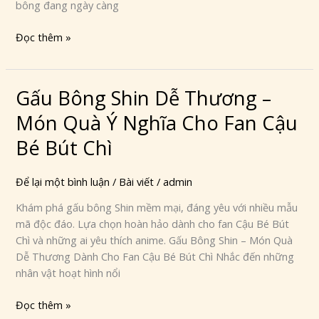
bông đang ngày càng
Dành
Cho
Đọc thêm »
Fan
Anime
Gấu Bông Shin Dễ Thương –
Gấu
Bông
Món Quà Ý Nghĩa Cho Fan Cậu
Shin
Dễ
Bé Bút Chì
Thương
–
Để lại một bình luận
/
Bài viết
/
admin
Món
Khám phá gấu bông Shin mềm mại, đáng yêu với nhiều mẫu
Quà
mã độc đáo. Lựa chọn hoàn hảo dành cho fan Cậu Bé Bút
Ý
Chì và những ai yêu thích anime. Gấu Bông Shin – Món Quà
Nghĩa
Dễ Thương Dành Cho Fan Cậu Bé Bút Chì Nhắc đến những
Cho
nhân vật hoạt hình nổi
Fan
Cậu
Đọc thêm »
Bé