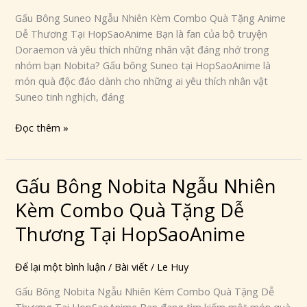
Combo
Gấu Bông Suneo Ngẫu Nhiên Kèm Combo Quà Tặng Anime
Quà
Dễ Thương Tại HopSaoAnime Bạn là fan của bộ truyện
Tặng
Doraemon và yêu thích những nhân vật đáng nhớ trong
Anime
nhóm bạn Nobita? Gấu bông Suneo tại HopSaoAnime là
Dễ
món quà độc đáo dành cho những ai yêu thích nhân vật
Thương
Suneo tinh nghịch, đáng
Tại
HopSaoAnime
Đọc thêm »
Gấu Bông Nobita Ngẫu Nhiên
Gấu
Bông
Kèm Combo Quà Tặng Dễ
Nobita
Ngẫu
Thương Tại HopSaoAnime
Nhiên
Kèm
Để lại một bình luận
/
Bài viết
/
Le Huy
Combo
Gấu Bông Nobita Ngẫu Nhiên Kèm Combo Quà Tặng Dễ
Quà