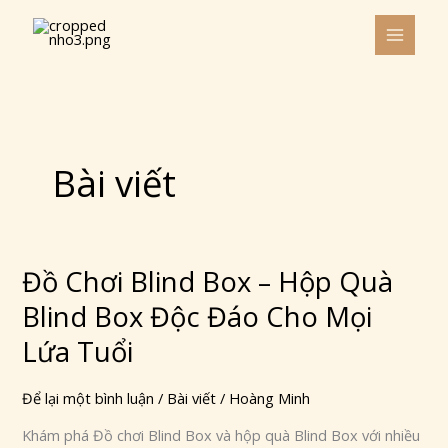
Nhảy
tới
nội
dung
Bài viết
Đồ Chơi Blind Box – Hộp Quà
Đồ
Chơi
Blind Box Độc Đáo Cho Mọi
Blind
Box
Lứa Tuổi
–
Hộp
Để lại một bình luận
/
Bài viết
/
Hoàng Minh
Quà
Khám phá Đồ chơi Blind Box và hộp quà Blind Box với nhiều
Blind