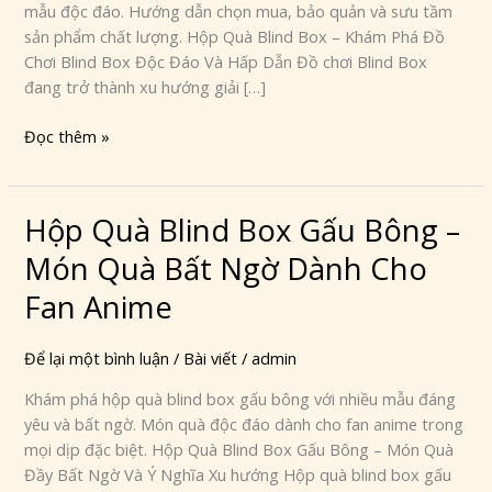
mẫu độc đáo. Hướng dẫn chọn mua, bảo quản và sưu tầm
Box
sản phẩm chất lượng. Hộp Quà Blind Box – Khám Phá Đồ
Độc
Chơi Blind Box Độc Đáo Và Hấp Dẫn Đồ chơi Blind Box
Đáo
đang trở thành xu hướng giải […]
Cho
Mọi
Đọc thêm »
Lứa
Tuổi
Hộp Quà Blind Box Gấu Bông –
Hộp
Quà
Món Quà Bất Ngờ Dành Cho
Blind
Box
Fan Anime
Gấu
Bông
Để lại một bình luận
/
Bài viết
/
admin
–
Khám phá hộp quà blind box gấu bông với nhiều mẫu đáng
Món
yêu và bất ngờ. Món quà độc đáo dành cho fan anime trong
Quà
mọi dịp đặc biệt. Hộp Quà Blind Box Gấu Bông – Món Quà
Bất
Đầy Bất Ngờ Và Ý Nghĩa Xu hướng Hộp quà blind box gấu
Ngờ