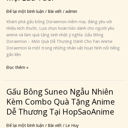
Mại
–
Để lại một bình luận
/
Bài viết
/
admin
Món
Khám phá gấu bông Doraemon mềm mại, đáng yêu với
Quà
nhiều kích thước. Lựa chọn hoàn hảo dành cho người yêu
Dễ
anime và làm quà tặng sinh nhật ý nghĩa. Gấu Bông
Thương
Doraemon – Món Quà Dễ Thương Dành Cho Fan Anime
Cho
Doraemon là một trong những nhân vật hoạt hình nổi tiếng
Mọi
gắn liền
Lứa
Tuổi
Đọc thêm »
Gấu Bông Suneo Ngẫu Nhiên
Gấu
Bông
Kèm Combo Quà Tặng Anime
Suneo
Ngẫu
Dễ Thương Tại HopSaoAnime
Nhiên
Kèm
Để lại một bình luận
/
Bài viết
/
Le Huy