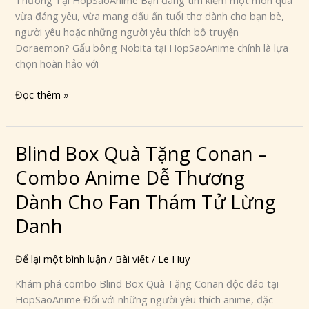
Thương Tại HopSaoAnime Bạn đang tìm kiếm một món quà
Tặng
vừa đáng yêu, vừa mang dấu ấn tuổi thơ dành cho bạn bè,
Dễ
người yêu hoặc những người yêu thích bộ truyện
Thương
Doraemon? Gấu bông Nobita tại HopSaoAnime chính là lựa
Tại
chọn hoàn hảo với
HopSaoAnime
Đọc thêm »
Blind Box Quà Tặng Conan –
Blind
Box
Combo Anime Dễ Thương
Quà
Tặng
Dành Cho Fan Thám Tử Lừng
Conan
Danh
–
Combo
Để lại một bình luận
/
Bài viết
/
Le Huy
Anime
Dễ
Khám phá combo Blind Box Quà Tặng Conan độc đáo tại
Thương
HopSaoAnime Đối với những người yêu thích anime, đặc
Dành