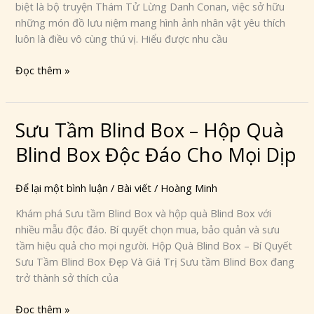
biệt là bộ truyện Thám Tử Lừng Danh Conan, việc sở hữu
Cho
những món đồ lưu niệm mang hình ảnh nhân vật yêu thích
Fan
luôn là điều vô cùng thú vị. Hiểu được nhu cầu
Thám
Tử
Đọc thêm »
Lừng
Danh
Sưu Tầm Blind Box – Hộp Quà
Sưu
Tầm
Blind Box Độc Đáo Cho Mọi Dịp
Blind
Box
Để lại một bình luận
/
Bài viết
/
Hoàng Minh
–
Hộp
Khám phá Sưu tầm Blind Box và hộp quà Blind Box với
Quà
nhiều mẫu độc đáo. Bí quyết chọn mua, bảo quản và sưu
Blind
tầm hiệu quả cho mọi người. Hộp Quà Blind Box – Bí Quyết
Box
Sưu Tầm Blind Box Đẹp Và Giá Trị Sưu tầm Blind Box đang
Độc
trở thành sở thích của
Đáo
Cho
Đọc thêm »