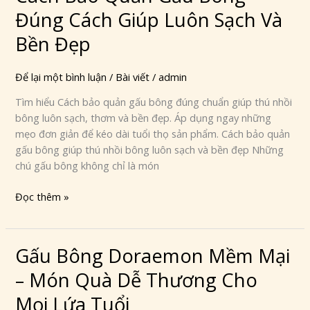
Bảo
Đúng Cách Giúp Luôn Sạch Và
Quản
Gấu
Bền Đẹp
Bông
Đúng
Để lại một bình luận
/
Bài viết
/
admin
Cách
Tìm hiểu Cách bảo quản gấu bông đúng chuẩn giúp thú nhồi
Giúp
bông luôn sạch, thơm và bền đẹp. Áp dụng ngay những
Luôn
mẹo đơn giản để kéo dài tuổi thọ sản phẩm. Cách bảo quản
Sạch
gấu bông giúp thú nhồi bông luôn sạch và bền đẹp Những
Và
chú gấu bông không chỉ là món
Bền
Đẹp
Đọc thêm »
Gấu Bông Doraemon Mềm Mại
Gấu
Bông
– Món Quà Dễ Thương Cho
Doraemon
Mềm
Mọi Lứa Tuổi