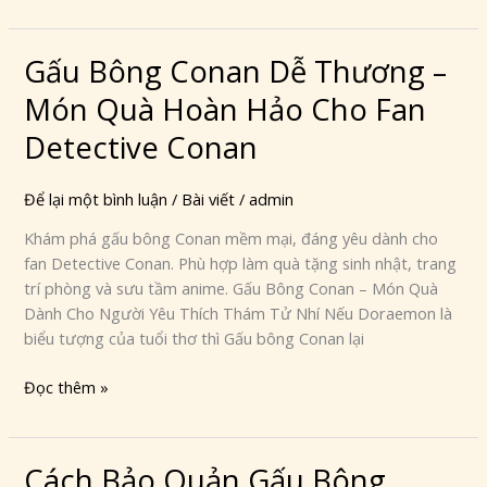
Bút
Chì
Gấu Bông Conan Dễ Thương –
Gấu
Bông
Món Quà Hoàn Hảo Cho Fan
Conan
Dễ
Detective Conan
Thương
–
Để lại một bình luận
/
Bài viết
/
admin
Món
Khám phá gấu bông Conan mềm mại, đáng yêu dành cho
Quà
fan Detective Conan. Phù hợp làm quà tặng sinh nhật, trang
Hoàn
trí phòng và sưu tầm anime. Gấu Bông Conan – Món Quà
Hảo
Dành Cho Người Yêu Thích Thám Tử Nhí Nếu Doraemon là
Cho
biểu tượng của tuổi thơ thì Gấu bông Conan lại
Fan
Detective
Đọc thêm »
Conan
Cách Bảo Quản Gấu Bông
Cách