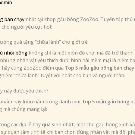
admin
g bán chạy
nhất tại shop gấu bông ZooZoo. Tuyển tập thú 
 cho người yêu cực hot!
ớng quà tặng “chữa lành” cho giới trẻ
ú nhồi bông
không chỉ là một món đồ chơi mà đã trở thành
hữu những nhân vật yêu thích dưới hình hài mềm mại là niềm
, hãy cùng ZooZoo điểm qua
Top 5 mẫu gấu bông bán chạy
iệm “chữa lành” tuyệt vời nhất cho bạn và người thân.
y này được yêu thích?
 phẩm này luôn nằm trong danh mục
top 5 mẫu gấu bông b
ng mà chúng mang lại:
ong các dịp lễ hay
quà sinh nhật
, một chú gấu bông xinh xắ
sự quan tâm tinh tế khi bạn chọn đúng nhân vật mà đối ph