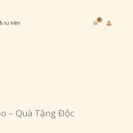
 & sự kiện
oo – Quà Tặng Độc