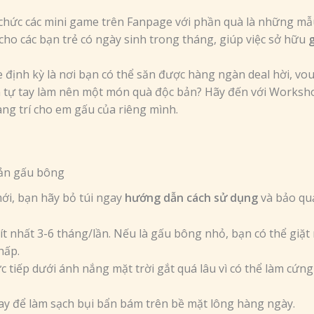
chức các mini game trên Fanpage với phần quà là những mẫ
cho các bạn trẻ có ngày sinh trong tháng, giúp việc sở hữu
e định kỳ là nơi bạn có thể săn được hàng ngàn deal hời, vo
tự tay làm nên một món quà độc bản? Hãy đến với Worksh
ng trí cho em gấu của riêng mình.
ản gấu bông
ới, bạn hãy bỏ túi ngay
hướng dẫn cách sử dụng
và bảo quả
t nhất 3-6 tháng/lần. Nếu là gấu bông nhỏ, bạn có thể giặt 
hấp.
 tiếp dưới ánh nắng mặt trời gắt quá lâu vì có thể làm cứng
y để làm sạch bụi bẩn bám trên bề mặt lông hàng ngày.