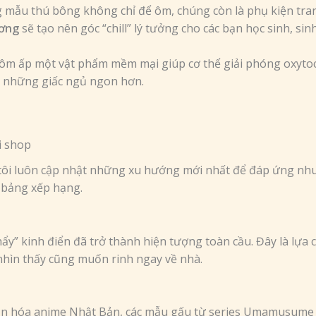
mẫu thú bông không chỉ để ôm, chúng còn là phụ kiện trang
ương
sẽ tạo nên góc “chill” lý tưởng cho các bạn học sinh, si
m ấp một vật phẩm mềm mại giúp cơ thể giải phóng oxytoc
ó những giấc ngủ ngon hơn.
i shop
ôi luôn cập nhật những xu hướng mới nhất để đáp ứng nhu 
ị bảng xếp hạng.
ẩy” kinh điển đã trở thành hiện tượng toàn cầu. Đây là lựa
 nhìn thấy cũng muốn rinh ngay về nhà.
ăn hóa anime Nhật Bản, các mẫu gấu từ series Umamusume l