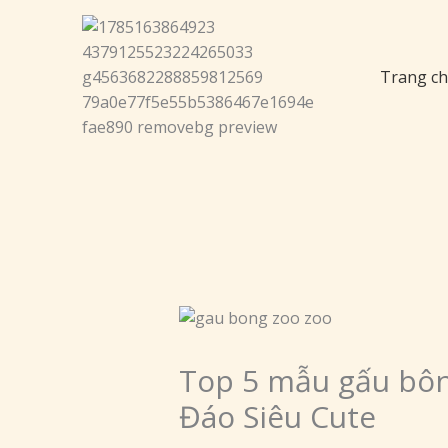
Nhảy
tới
nội
Trang c
dung
Top 5 mẫu gấu bôn
Đáo Siêu Cute