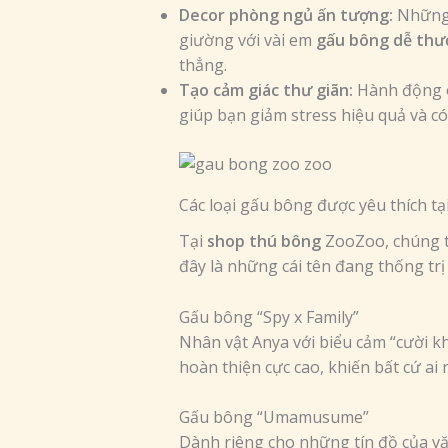
Decor phòng ngủ ấn tượng:
Những 
giường với vài em
gấu bông dễ th
thẳng.
Tạo cảm giác thư giãn:
Hành động ô
giúp bạn giảm stress hiệu quả và c
Các loại gấu bông được yêu thích tạ
Tại
shop thú bông
ZooZoo, chúng t
đây là những cái tên đang thống tr
Gấu bông “Spy x Family”
Nhân vật Anya với biểu cảm “cười kh
hoàn thiện cực cao, khiến bất cứ ai
Gấu bông “Umamusume”
Dành riêng cho những tín đồ của v