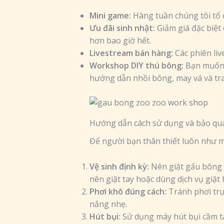
Mini game:
Hàng tuần chúng tôi tổ 
Ưu đãi sinh nhật:
Giảm giá đặc biệt 
hơn bao giờ hết.
Livestream bán hàng:
Các phiên liv
Workshop DIY thú bông:
Bạn muốn 
hướng dẫn nhồi bông, may vá và tra
Hướng dẫn cách sử dụng và bảo qu
Để người bạn thân thiết luôn như m
Vệ sinh định kỳ:
Nên giặt gấu bông í
nên giặt tay hoặc dùng dịch vụ giặt 
Phơi khô đúng cách:
Tránh phơi trực
nắng nhẹ.
Hút bụi:
Sử dụng máy hút bụi cầm ta