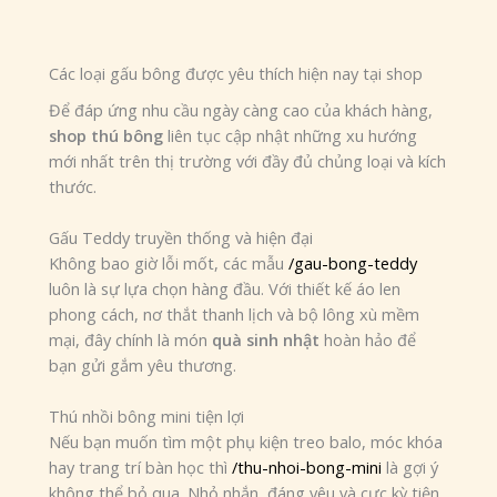
Các loại gấu bông được yêu thích hiện nay tại shop
Để đáp ứng nhu cầu ngày càng cao của khách hàng,
shop thú bông
liên tục cập nhật những xu hướng
mới nhất trên thị trường với đầy đủ chủng loại và kích
thước.
Gấu Teddy truyền thống và hiện đại
Không bao giờ lỗi mốt, các mẫu
/gau-bong-teddy
luôn là sự lựa chọn hàng đầu. Với thiết kế áo len
phong cách, nơ thắt thanh lịch và bộ lông xù mềm
mại, đây chính là món
quà sinh nhật
hoàn hảo để
bạn gửi gắm yêu thương.
Thú nhồi bông mini tiện lợi
Nếu bạn muốn tìm một phụ kiện treo balo, móc khóa
hay trang trí bàn học thì
/thu-nhoi-bong-mini
là gợi ý
không thể bỏ qua. Nhỏ nhắn, đáng yêu và cực kỳ tiện