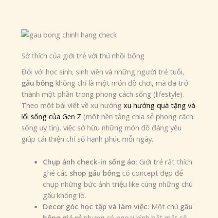
Sở thích của giới trẻ với thú nhồi bông
Đối với học sinh, sinh viên và những người trẻ tuổi,
gấu bông
không chỉ là một món đồ chơi, mà đã trở
thành một phần trong phong cách sống (lifestyle).
Theo một bài viết về xu hướng
xu hướng quà tặng và
lối sống của Gen Z
(một nền tảng chia sẻ phong cách
sống uy tín), việc sở hữu những món đồ đáng yêu
giúp cải thiện chỉ số hạnh phúc mỗi ngày.
Chụp ảnh check-in sống ảo:
Giới trẻ rất thích
ghé các
shop gấu bông
có concept đẹp để
chụp những bức ảnh triệu like cùng những chú
gấu khổng lồ.
Decor góc học tập và làm việc:
Một chú
gấu
bông giá rẻ
nhưng có ngoại hình bắt mắt sẽ