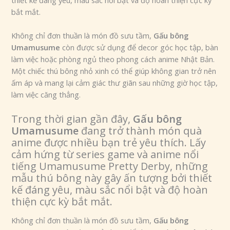
thiết kế đáng yêu, màu sắc nổi bật và độ hoàn thiện cực kỳ
bắt mắt.
Không chỉ đơn thuần là món đồ sưu tầm,
Gấu bông
Umamusume
còn được sử dụng để decor góc học tập, bàn
làm việc hoặc phòng ngủ theo phong cách anime Nhật Bản.
Một chiếc thú bông nhỏ xinh có thể giúp không gian trở nên
ấm áp và mang lại cảm giác thư giãn sau những giờ học tập,
làm việc căng thẳng.
Trong thời gian gần đây,
Gấu bông
Umamusume
đang trở thành món quà
anime được nhiều bạn trẻ yêu thích. Lấy
cảm hứng từ series game và anime nổi
tiếng Umamusume Pretty Derby, những
mẫu thú bông này gây ấn tượng bởi thiết
kế đáng yêu, màu sắc nổi bật và độ hoàn
thiện cực kỳ bắt mắt.
Không chỉ đơn thuần là món đồ sưu tầm,
Gấu bông