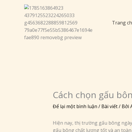
Nhảy
tới
nội
Trang c
dung
Cách chọn gấu bông
Để lại một bình luận
/
Bài viết
/ Bởi
Hiện nay, thị trường gấu bông ngày
gấu bông chất lượng tốt và an toàn