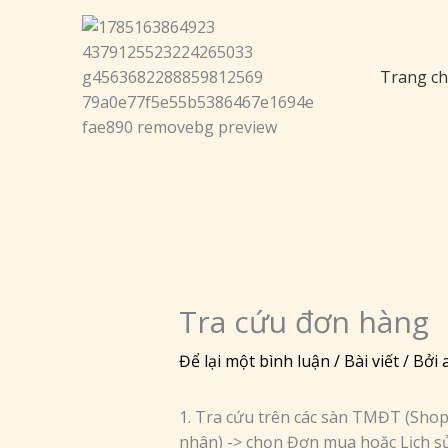
Nhảy
tới
nội
Trang c
dung
Tra cứu đơn hàng
Để lại một bình luận
/
Bài viết
/ Bởi
1. Tra cứu trên các sàn TMĐT (Shop
nhân) -> chọn Đơn mua hoặc Lịch s